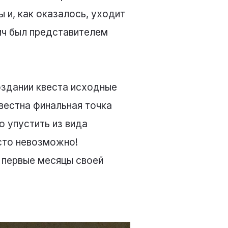
 и, как оказалось, уходит
ич был представителем
оздании квеста исходные
вестна финальная точка
 упустить из вида
сто невозможно!
л первые месяцы своей