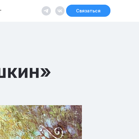
г
Связаться
ушкин»