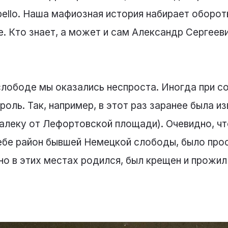
bello. Наша мафиозная история набирает обороты
. Кто знает, а может и сам Александр Сергеев
слободе мы оказались неспроста. Иногда при с
ль. Так, например, в этот раз заранее была из
леку от Лефортовской площади). Очевидно, что
себе район бывшей Немецкой слободы, было про
но в этих местах родился, был крещен и прожи